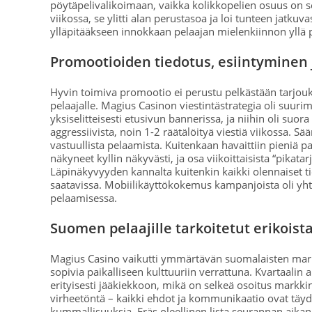
pöytäpelivalikoimaan, vaikka kolikkopelien osuus on s
viikossa, se ylitti alan perustasoa ja loi tunteen ja
ylläpitääkseen innokkaan pelaajan mielenkiinnon yllä p
Promootioiden tiedotus, esiintyminen
Hyvin toimiva promootio ei perustu pelkästään tarjouks
pelaajalle. Magius Casinon viestintästrategia oli suur
yksiselitteisesti etusivun bannerissa, ja niihin oli suor
aggressiivista, noin 1-2 räätälöityä viestiä viikossa. Sä
vastuullista pelaamista. Kuitenkaan havaittiin pieniä pa
näkyneet kyllin näkyvästi, ja osa viikoittaisista “pikata
Läpinäkyvyyden kannalta kuitenkin kaikki olennaiset ti
saatavissa. Mobiilikäyttökokemus kampanjoista oli yht
pelaamisessa.
Suomen pelaajille tarkoitetut erikois
Magius Casino vaikutti ymmärtävän suomalaisten markk
sopivia paikalliseen kulttuuriin verrattuna. Kvartaalin 
erityisesti jääkiekkoon, mikä on selkeä osoitus markki
virheetöntä – kaikki ehdot ja kommunikaatio ovat täyd
kummallisuuksia. Eräs oleellinen lista seurannan aikana