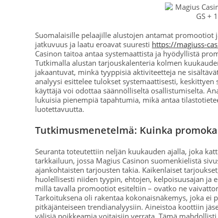
Suomalaisille pelaajille alustojen antamat promootiot
jatkuvuus ja laatu eroavat suuresti
https://magiuss-cas
Casinon taitoa antaa systemaattista ja hyödyllistä prom
Tutkimalla alustan tarjouskalenteria kolmen kuukauden a
jakaantuvat, minkä tyyppisiä aktiviteetteja ne sisältäv
analyysi esittelee tulokset systemaattisesti, keskittyen
käyttäjä voi odottaa säännölliseltä osallistumiselta. A
lukuisia pienempiä tapahtumia, mikä antaa tilastotietee
luotettavuutta.
Tutkimusmenetelmä: Kuinka promokalen
Seuranta toteutettiin neljän kuukauden ajalla, joka ka
tarkkailuun, jossa Magius Casinon suomenkielistä sivus
ajankohtaisten tarjousten takia. Kaikenlaiset tarjoukset,
huolellisesti niiden tyypin, ehtojen, kelpoisuusajan ja e
millä tavalla promootiot esiteltiin – ovatko ne vaivattom
Tarkoituksena oli rakentaa kokonaisnäkemys, joka ei 
pitkäjänteiseen trendianalyysiin. Aineistoa koottiin jäs
välisiä poikkeamia voitaisiin verrata. Tämä mahdollisti