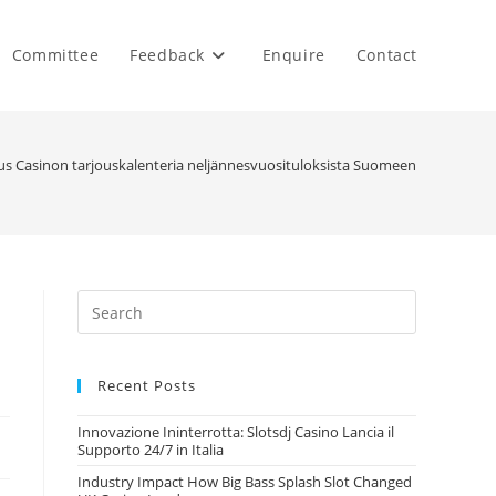
Committee
Feedback
Enquire
Contact
us Casinon tarjouskalenteria neljännesvuosituloksista Suomeen
Recent Posts
Innovazione Ininterrotta: Slotsdj Casino Lancia il
Supporto 24/7 in Italia
Industry Impact How Big Bass Splash Slot Changed