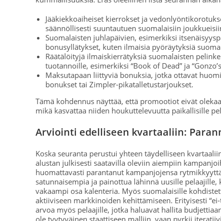
Jääkiekkoaiheiset kierrokset ja vedonlyöntikorotukse
säännöllisesti suuntautuen suomalaisiin joukkueisii
Suomalaisten juhlapäivien, esimerkiksi itsenäisyysp
bonusyllätykset, kuten ilmaisia pyöräytyksiä suomal
Räätälöityjä ilmaiskierrätyksiä suomalaisten pelinke
tuotannoille, esimerkiksi “Book of Dead” ja “Gonzo’
Maksutapaan liittyviä bonuksia, jotka ottavat huo
bonukset tai Zimpler-pikatalletustarjoukset.
Tämä kohdennus näyttää, että promootiot eivät olekaan 
mikä kasvattaa niiden houkuttelevuutta paikallisille pel
Arviointi edelliseen kvartaaliin: Paran
Koska seuranta perustui yhteen täydelliseen kvartaaliin
alustan julkisesti saatavilla oleviin aiempiin kampanj
huomattavasti parantanut kampanjojensa rytmikkyyttä 
satunnaisempia ja painottua lähinnä uusille pelaajille,
vakaampi osa kalenteria. Myös suomalaisille kohdistet
aktiiviseen markkinoiden kehittämiseen. Erityisesti “ei-t
arvoa myös pelaajille, jotka haluavat hallita budjettiaa
ole tyytyväinen staattiseen malliin, vaan pyrkii iterati