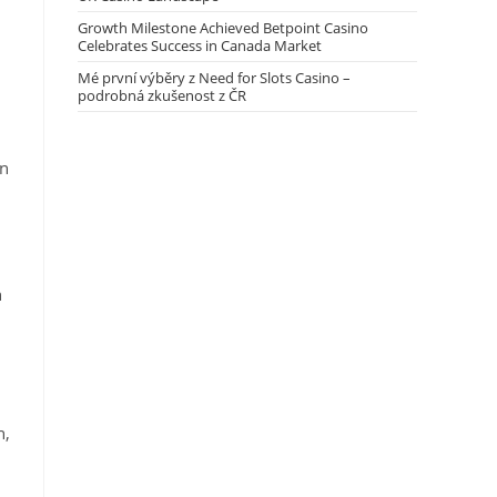
Growth Milestone Achieved Betpoint Casino
Celebrates Success in Canada Market
Mé první výběry z Need for Slots Casino –
podrobná zkušenost z ČR
in
n
n,