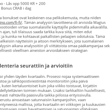
 ja bonukset ovat keskeinen osa pelikokemusta, mutta niiden
ino.com/fi-fi/
. Tämän analyysin tavoitteena oli arvioida Magius
ootioiden virtaa suomalaisille käyttäjille pidemmällä aikavälillä.
jan, tuli tilaisuus saada tarkka kuva siitä, miten edut
ät ja kuinka ne kohtaavat paikallisten pelaajien odotuksia. Tämä
 selkeisiin näytteisiin ja aitoon merkitykseen, jota suomalainen
nalyysin aikana analysoitiin yli viittätoista omaa pääkampanjaa se
llisesti oleellisen aineiston arvioidakseen strategian
teria seurattiin ja arvioitiin
ttoi yhden täyden kvartaalin. Prosessi nojaa systemaattiseen
toa ja sähköpostiviestintää monitoroitiin joka päivä
 kuten kertaluontoiset kuin joka viikko toistuvat, kirjattiin
dellytettävien toimien mukaan. Lisäksi tarkkailtiin huolellisesti,
asti nähtävillä pääsivulla taikka piilossa erityissivulla.
perustu ainoastaan satunnaisiin kampanjoihin, vaan
entyneessä mallissa, jotta kvartaalin eri viikkojen ja kuukausien
 toistuvien osien havaitsemisen ja satunnaisten yllätyksien