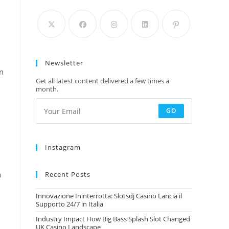
Newsletter
in
Get all latest content delivered a few times a
month.
GO
Instagram
n
Recent Posts
Innovazione Ininterrotta: Slotsdj Casino Lancia il
Supporto 24/7 in Italia
Industry Impact How Big Bass Splash Slot Changed
UK Casino Landscape