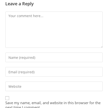
Leave a Reply
Save my name, email, and website in this browser for the
next time I comment.