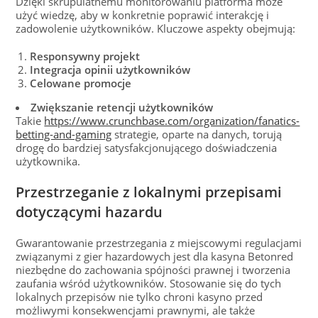
Dzięki skrupulatnemu monitorowaniu platforma może
użyć wiedzę, aby w konkretnie poprawić interakcję i
zadowolenie użytkowników. Kluczowe aspekty obejmują:
Responsywny projekt
Integracja opinii użytkowników
Celowane promocje
Zwiększanie retencji użytkowników
Takie
https://www.crunchbase.com/organization/fanatics-
betting-and-gaming
strategie, oparte na danych, torują
drogę do bardziej satysfakcjonującego doświadczenia
użytkownika.
Przestrzeganie z lokalnymi przepisami
dotyczącymi hazardu
Gwarantowanie przestrzegania z miejscowymi regulacjami
związanymi z gier hazardowych jest dla kasyna Betonred
niezbędne do zachowania spójności prawnej i tworzenia
zaufania wśród użytkowników. Stosowanie się do tych
lokalnych przepisów nie tylko chroni kasyno przed
możliwymi konsekwencjami prawnymi, ale także