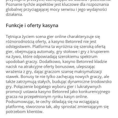
Poznanie tychże aspektów jest kluczowe dla rozpoznania
globalnej przyciągającej mocy serwisu i jego wydajności
działania.
Funkcje i oferty kasyna
Tętniąca życiem scena gier online charakteryzuje się
różnorodnością oferty, a kasyno Betonred nie jest
odstępstwem. Platforma ta wyróżnia się szeroką ofertą
gier, obejmującą automaty, gry stołowe i gry z krupierem
na żywo, które odpowiadają szerokiemu spektrum
upodobań graczy. Dodatkowo, kasyno Betonred kładzie
nacisk na atrakcyjne oferty bonusowe, ulepszając
wrażenia z gry, dając graczom szansę maksymalizacji
stawek. Bonusy te nie tylko zachęcają nowych graczy, ale
także zatrzymują stałych, budując dynamiczne środowisko
gry. Połączenie bogatego wyboru gier i lukratywnych
promocji ustawia kasyno Betonred jako konkurencyjnego
gracza na przepełnionym rynku kasyn online.
Podsumowując, te cechy składają się na wciągającą
platformę, stworzona tak, aby sprostać zmieniającym się
potrzebom klientów.