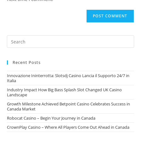
Recent Posts
Innovazione Ininterrotta: Slotsdj Casino Lancia il Supporto 24/7 in
Italia
Industry Impact How Big Bass Splash Slot Changed UK Casino
Landscape
Growth Milestone Achieved Betpoint Casino Celebrates Success in
Canada Market
Robocat Casino – Begin Your Journey in Canada
CrownPlay Casino – Where All Players Come Out Ahead in Canada