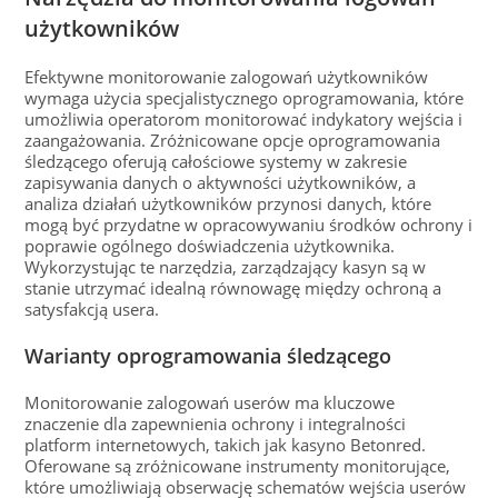
użytkowników
Efektywne monitorowanie zalogowań użytkowników
wymaga użycia specjalistycznego oprogramowania, które
umożliwia operatorom monitorować indykatory wejścia i
zaangażowania. Zróżnicowane opcje oprogramowania
śledzącego oferują całościowe systemy w zakresie
zapisywania danych o aktywności użytkowników, a
analiza działań użytkowników przynosi danych, które
mogą być przydatne w opracowywaniu środków ochrony i
poprawie ogólnego doświadczenia użytkownika.
Wykorzystując te narzędzia, zarządzający kasyn są w
stanie utrzymać idealną równowagę między ochroną a
satysfakcją usera.
Warianty oprogramowania śledzącego
Monitorowanie zalogowań userów ma kluczowe
znaczenie dla zapewnienia ochrony i integralności
platform internetowych, takich jak kasyno Betonred.
Oferowane są zróżnicowane instrumenty monitorujące,
które umożliwiają obserwację schematów wejścia userów