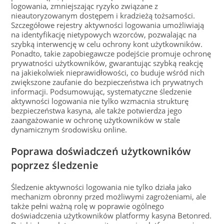
logowania, zmniejszając ryzyko związane z
nieautoryzowanym dostępem i kradzieżą tożsamości.
Szczegółowe rejestry aktywności logowania umożliwiają
na identyfikację nietypowych wzorców, pozwalając na
szybką interwencję w celu ochrony kont użytkowników.
Ponadto, takie zapobiegawcze podejście promuje ochronę
prywatności użytkowników, gwarantując szybką reakcję
na jakiekolwiek nieprawidłowości, co buduje wśród nich
zwiększone zaufanie do bezpieczeństwa ich prywatnych
informacji. Podsumowując, systematyczne śledzenie
aktywności logowania nie tylko wzmacnia strukturę
bezpieczeństwa kasyna, ale także potwierdza jego
zaangażowanie w ochronę użytkowników w stale
dynamicznym środowisku online.
Poprawa doświadczeń użytkowników
poprzez śledzenie
Śledzenie aktywności logowania nie tylko działa jako
mechanizm obronny przed możliwymi zagrożeniami, ale
także pełni ważną rolę w poprawie ogólnego
doświadczenia użytkowników platformy kasyna Betonred.