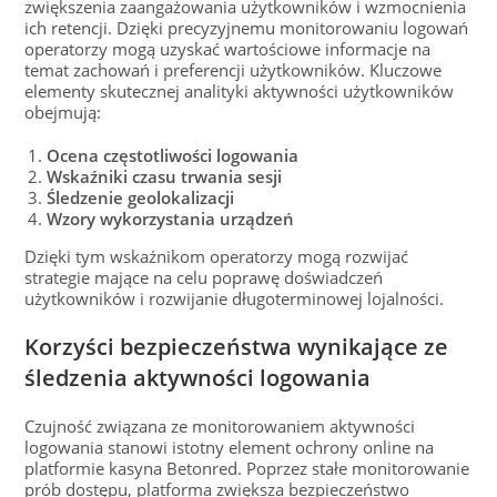
zwiększenia zaangażowania użytkowników i wzmocnienia
ich retencji. Dzięki precyzyjnemu monitorowaniu logowań
operatorzy mogą uzyskać wartościowe informacje na
temat zachowań i preferencji użytkowników. Kluczowe
elementy skutecznej analityki aktywności użytkowników
obejmują:
Ocena częstotliwości logowania
Wskaźniki czasu trwania sesji
Śledzenie geolokalizacji
Wzory wykorzystania urządzeń
Dzięki tym wskaźnikom operatorzy mogą rozwijać
strategie mające na celu poprawę doświadczeń
użytkowników i rozwijanie długoterminowej lojalności.
Korzyści bezpieczeństwa wynikające ze
śledzenia aktywności logowania
Czujność związana ze monitorowaniem aktywności
logowania stanowi istotny element ochrony online na
platformie kasyna Betonred. Poprzez stałe monitorowanie
prób dostępu, platforma zwiększa bezpieczeństwo