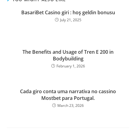
BasariBet Casino giri : hoş geldin bonusu
July 21, 2025
The Benefits and Usage of Tren E 200 in
Bodybuilding
February 1, 2026
Cada giro conta uma narrativa no cassino
Mostbet para Portugal.
March 23, 2026