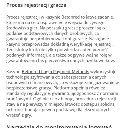
Proces rejestracji gracza
Proces rejestracji w kasynie Betonred to łatwe zadanie,
które ma na celu usprawnienie wejścia do żywego
środowiska gier. Na początku gracze proszeni są o
podanie podstawowych danych osobowych, co
gwarantuje bezproblemową konfigurację. Następnie
kasyno przeprowadza dokładną weryfikację rejestracji.
Ten istotny krok nie tylko potwierdza autentyczność
podanych informacji, ale także odgrywa ważną rolę w
gwarantowaniu bezpieczeństwa danych użytkowników.
Kasyno
Betonred Login Payment Methods
wykorzystuje
technologie szyfrowania do zabezpieczenia danych
osobowych i finansowych, co wskazuje zaangażowanie w
bezpieczeństwo graczy. Platforma spełnia również
standardy regulacyjne, gwarantując zgodność z normami
branżowymi. Ogólnie rzecz biorąc, procedura rejestracji
stawia na pierwszym miejscu łatwość dostępu i solidną
ochronę, budując pewną podstawę dla ekscytujących
wrażeń z gry.
Narzędzia do monitorowania logowań