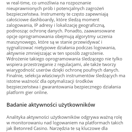
w real-time, co umożliwia na rozpoznanie
nieuprawnionych prób i potencjalnych zagrożeń
bezpieczeństwa. Instrumenty te często zapewniają
całościowe dashboardy, które śledzą moment
zalogowania, IP adresy i lokalizację geograficzną,
podnosząc ochronę danych. Ponadto, zaawansowane
opcje oprogramowania obejmują algorytmy uczenia
maszynowego, które są w stanie przewidywać i
sygnalizować nietypowe działania podczas logowania,
aktywnie zmniejszając w ten sposób zagrożenie.
Wdrożenie takiego oprogramowania śledzącego nie tylko
wspiera przestrzeganie z regulacjami, ale także tworzy
wiarygodność userów dzięki ochronę poufnych danych.
Finalnie, selekcja właściwych instrumentów śledzących ma
istotne ważność dla optymalizacji środków
bezpieczeństwa i gwarantowania bezpiecznego działania
platform gier online.
Badanie aktywności użytkowników
Analityka aktywności użytkowników odgrywa ważną rolę
w monitorowaniu nad logowaniem na platformach takich
jak Betonred Casino. Narzędzia te są kluczowe dla