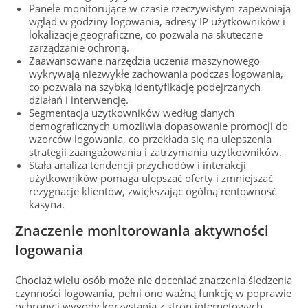
Panele monitorujące w czasie rzeczywistym zapewniają
wgląd w godziny logowania, adresy IP użytkowników i
lokalizacje geograficzne, co pozwala na skuteczne
zarządzanie ochroną.
Zaawansowane narzędzia uczenia maszynowego
wykrywają niezwykłe zachowania podczas logowania,
co pozwala na szybką identyfikację podejrzanych
działań i interwencję.
Segmentacja użytkowników według danych
demograficznych umożliwia dopasowanie promocji do
wzorców logowania, co przekłada się na ulepszenia
strategii zaangażowania i zatrzymania użytkowników.
Stała analiza tendencji przychodów i interakcji
użytkowników pomaga ulepszać oferty i zmniejszać
rezygnacje klientów, zwiększając ogólną rentowność
kasyna.
Znaczenie monitorowania aktywności
logowania
Chociaż wielu osób może nie doceniać znaczenia śledzenia
czynności logowania, pełni ono ważną funkcję w poprawie
ochrony i wygody korzystania z stron internetowych,