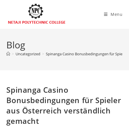
Menu
Blog
>
Uncategorized
>
Spinanga Casino Bonusbedingungen für Spieler a
Spinanga Casino
Bonusbedingungen für Spieler
aus Österreich verständlich
gemacht