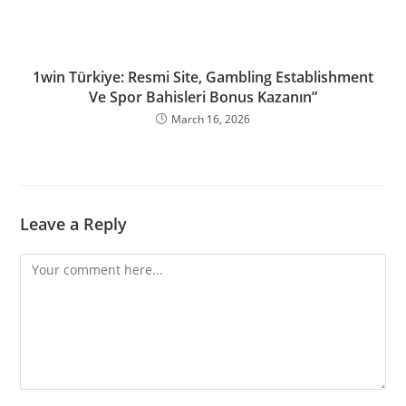
1win Türkiye: Resmi Site, Gambling Establishment
Ve Spor Bahisleri Bonus Kazanın”
March 16, 2026
Leave a Reply