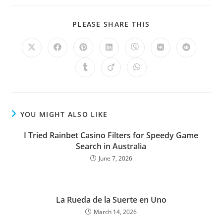
PLEASE SHARE THIS
YOU MIGHT ALSO LIKE
I Tried Rainbet Casino Filters for Speedy Game
Search in Australia
June 7, 2026
La Rueda de la Suerte en Uno
March 14, 2026