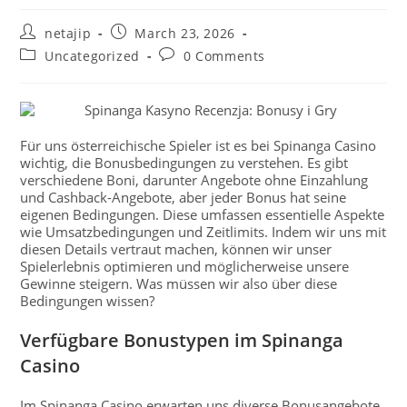
netajip
March 23, 2026
Uncategorized
0 Comments
Für uns österreichische Spieler ist es bei Spinanga Casino
wichtig, die Bonusbedingungen zu verstehen. Es gibt
verschiedene Boni, darunter Angebote ohne Einzahlung
und Cashback-Angebote, aber jeder Bonus hat seine
eigenen Bedingungen. Diese umfassen essentielle Aspekte
wie Umsatzbedingungen und Zeitlimits. Indem wir uns mit
diesen Details vertraut machen, können wir unser
Spielerlebnis optimieren und möglicherweise unsere
Gewinne steigern. Was müssen wir also über diese
Bedingungen wissen?
Verfügbare Bonustypen im Spinanga
Casino
Im Spinanga Casino erwarten uns diverse Bonusangebote,