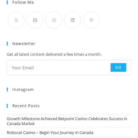
Follow Me
Newsletter
Get all latest content delivered a few times a month.
GO
Instagram
Recent Posts
Growth Milestone Achieved Betpoint Casino Celebrates Success in
Canada Market
Robocat Casino – Begin Your Journey in Canada