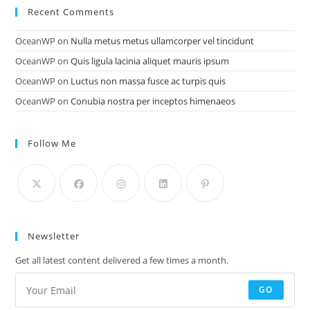
Recent Comments
OceanWP
on
Nulla metus metus ullamcorper vel tincidunt
OceanWP
on
Quis ligula lacinia aliquet mauris ipsum
OceanWP
on
Luctus non massa fusce ac turpis quis
OceanWP
on
Conubia nostra per inceptos himenaeos
Follow Me
Newsletter
Get all latest content delivered a few times a month.
GO