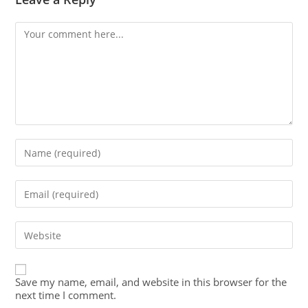
Save my name, email, and website in this browser for the
next time I comment.