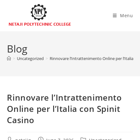
Menu
Blog
>
Uncategorized
>
Rinnovare l’Intrattenimento Online per l’Italia co
Rinnovare l’Intrattenimento
Online per l’Italia con Spinit
Casino