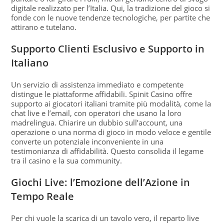
digitale realizzato per l’Italia. Qui, la tradizione del gioco si
fonde con le nuove tendenze tecnologiche, per partite che
attirano e tutelano.
Supporto Clienti Esclusivo e Supporto in
Italiano
Un servizio di assistenza immediato e competente
distingue le piattaforme affidabili. Spinit Casino offre
supporto ai giocatori italiani tramite più modalità, come la
chat live e l’email, con operatori che usano la loro
madrelingua. Chiarire un dubbio sull’account, una
operazione o una norma di gioco in modo veloce e gentile
converte un potenziale inconveniente in una
testimonianza di affidabilità. Questo consolida il legame
tra il casino e la sua community.
Giochi Live: l’Emozione dell’Azione in
Tempo Reale
Per chi vuole la scarica di un tavolo vero, il reparto live