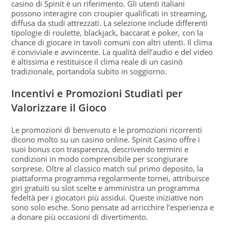
casino di Spinit è un riferimento. Gli utenti italiani
possono interagire con croupier qualificati in streaming,
diffusa da studi attrezzati. La selezione include differenti
tipologie di roulette, blackjack, baccarat e poker, con la
chance di giocare in tavoli comuni con altri utenti. Il clima
è conviviale e avvincente. La qualità dell’audio e del video
è altissima e restituisce il clima reale di un casinò
tradizionale, portandola subito in soggiorno.
Incentivi e Promozioni Studiati per
Valorizzare il Gioco
Le promozioni di benvenuto e le promozioni ricorrenti
dicono molto su un casino online. Spinit Casino offre i
suoi bonus con trasparenza, descrivendo termini e
condizioni in modo comprensibile per scongiurare
sorprese. Oltre al classico match sul primo deposito, la
piattaforma programma regolarmente tornei, attribuisce
giri gratuiti su slot scelte e amministra un programma
fedeltà per i giocatori più assidui. Queste iniziative non
sono solo esche. Sono pensate ad arricchire l’esperienza e
a donare più occasioni di divertimento.