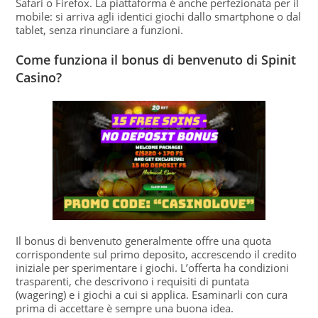
Safari o Firefox. La piattaforma è anche perfezionata per il
mobile: si arriva agli identici giochi dallo smartphone o dal
tablet, senza rinunciare a funzioni.
Come funziona il bonus di benvenuto di Spinit
Casino?
Il bonus di benvenuto generalmente offre una quota
corrispondente sul primo deposito, accrescendo il credito
iniziale per sperimentare i giochi. L’offerta ha condizioni
trasparenti, che descrivono i requisiti di puntata
(wagering) e i giochi a cui si applica. Esaminarli con cura
prima di accettare è sempre una buona idea.