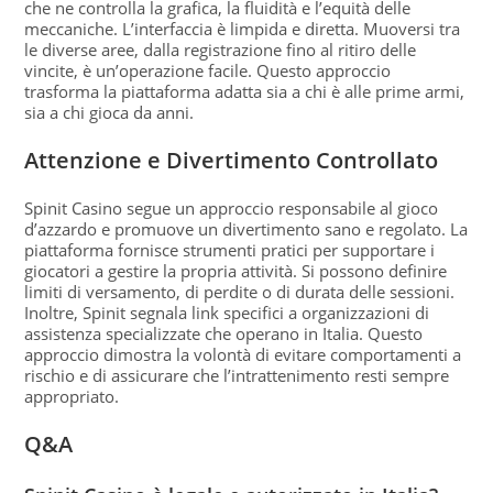
che ne controlla la grafica, la fluidità e l’equità delle
meccaniche. L’interfaccia è limpida e diretta. Muoversi tra
le diverse aree, dalla registrazione fino al ritiro delle
vincite, è un’operazione facile. Questo approccio
trasforma la piattaforma adatta sia a chi è alle prime armi,
sia a chi gioca da anni.
Attenzione e Divertimento Controllato
Spinit Casino segue un approccio responsabile al gioco
d’azzardo e promuove un divertimento sano e regolato. La
piattaforma fornisce strumenti pratici per supportare i
giocatori a gestire la propria attività. Si possono definire
limiti di versamento, di perdite o di durata delle sessioni.
Inoltre, Spinit segnala link specifici a organizzazioni di
assistenza specializzate che operano in Italia. Questo
approccio dimostra la volontà di evitare comportamenti a
rischio e di assicurare che l’intrattenimento resti sempre
appropriato.
Q&A