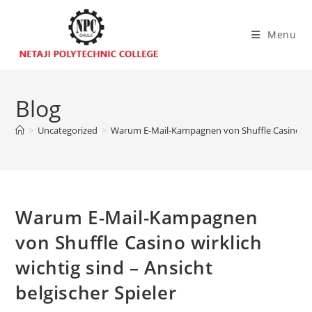
Menu
Blog
>
Uncategorized
>
Warum E-Mail-Kampagnen von Shuffle Casino wirkl
Warum E-Mail-Kampagnen
von Shuffle Casino wirklich
wichtig sind – Ansicht
belgischer Spieler