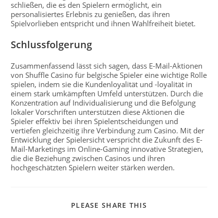
schließen, die es den Spielern ermöglicht, ein
personalisiertes Erlebnis zu genießen, das ihren
Spielvorlieben entspricht und ihnen Wahlfreiheit bietet.
Schlussfolgerung
Zusammenfassend lässt sich sagen, dass E-Mail-Aktionen
von Shuffle Casino für belgische Spieler eine wichtige Rolle
spielen, indem sie die Kundenloyalität und -loyalität in
einem stark umkämpften Umfeld unterstützen. Durch die
Konzentration auf Individualisierung und die Befolgung
lokaler Vorschriften unterstützen diese Aktionen die
Spieler effektiv bei ihren Spielentscheidungen und
vertiefen gleichzeitig ihre Verbindung zum Casino. Mit der
Entwicklung der Spielersicht verspricht die Zukunft des E-
Mail-Marketings im Online-Gaming innovative Strategien,
die die Beziehung zwischen Casinos und ihren
hochgeschätzten Spielern weiter stärken werden.
PLEASE SHARE THIS