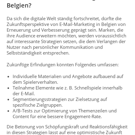
Belgien?
Da sich die digitale Welt ständig fortschreitet, dürfte die
Zukunftsperspektive von E-Mail-Marketing in Belgien von
Erneuerung und Verbesserung geprägt sein. Marken, die
ihre Audience erweitern möchten, werden voraussichtlich
auf interessante Strategien setzen, die dem Verlangen der
Nutzer nach persönlicher Kommunikation und
Selbstständigkeit entsprechen.
Zukünftige Erfindungen könnten Folgendes umfassen:
Individuelle Materialien und Angebote aufbauend auf
dem Spielerverhalten.
Teilnahme Elemente wie z. B. Schnellspiele innerhalb
der E-Mail.
Segmentierungsstrategien zur Zielsetzung auf
spezifische Zielgruppen.
A/B-Tests zur Optimierung von Themenzeilen und
Content für eine bessere Engagement-Rate.
Die Betonung von Schöpfungskraft und Reaktionsfähigkeit
in diesen Strategien lässt auf eine optimistische Zukunft