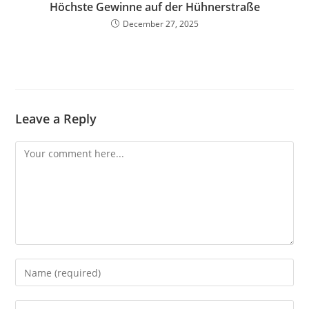
Höchste Gewinne auf der Hühnerstraße
December 27, 2025
Leave a Reply