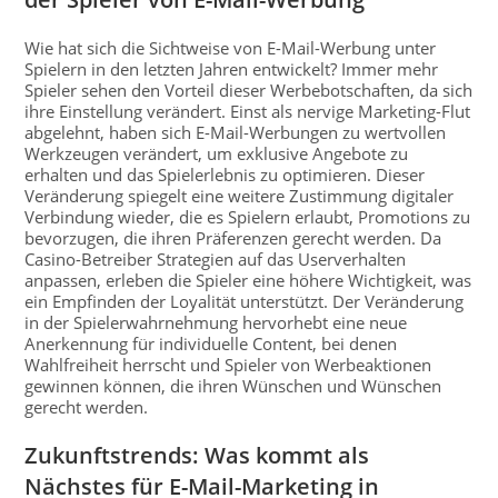
Wie hat sich die Sichtweise von E-Mail-Werbung unter
Spielern in den letzten Jahren entwickelt? Immer mehr
Spieler sehen den Vorteil dieser Werbebotschaften, da sich
ihre Einstellung verändert. Einst als nervige Marketing-Flut
abgelehnt, haben sich E-Mail-Werbungen zu wertvollen
Werkzeugen verändert, um exklusive Angebote zu
erhalten und das Spielerlebnis zu optimieren. Dieser
Veränderung spiegelt eine weitere Zustimmung digitaler
Verbindung wieder, die es Spielern erlaubt, Promotions zu
bevorzugen, die ihren Präferenzen gerecht werden. Da
Casino-Betreiber Strategien auf das Userverhalten
anpassen, erleben die Spieler eine höhere Wichtigkeit, was
ein Empfinden der Loyalität unterstützt. Der Veränderung
in der Spielerwahrnehmung hervorhebt eine neue
Anerkennung für individuelle Content, bei denen
Wahlfreiheit herrscht und Spieler von Werbeaktionen
gewinnen können, die ihren Wünschen und Wünschen
gerecht werden.
Zukunftstrends: Was kommt als
Nächstes für E-Mail-Marketing in