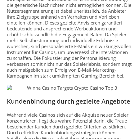
die generische Nachrichten nicht ermöglichen können. Die
Nutzersegmentierung ist dabei unerlässlich, da Anbieter
ihre Zielgruppe anhand von Verhalten und Vorlieben
einteilen können. Dieses gezielte Anvisieren garantiert
bedeutende und ansprechende Werbeaktionen und
erhöht schlussendlich die Engagement-Raten. Da Spieler
mehr Selbstbestimmung und individuelle Erlebnisse
wünschen, sind personalisierte E-Mails ein wirkungsvollen
Instrument für Casinos, um unvergessliche Interaktionen
zu schaffen. Die Fokussierung der Personalisierung
verbessert somit nicht nur das Spielerlebnis, sondern trägt
auch maßgeblich zum Erfolg von E-Mail-Marketing-
Kampagnen im stark umkämpften Gaming-Bereich bei.
Kundenbindung durch gezielte Angebote
Während viele Casinos sich auf die Akquise neuer Spieler
konzentrieren, liegt das wahre Potenzial darin, die Treue
bestehender Kunden durch gezielte Offerten zu stärken.
Durch effektive Kundenbindungsstrategien können
Spielbanken die Wirksamkeit ihrer Bonusprogramme