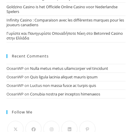
Goldzino Casino is het Officiële Online Casino voor Nederlandse
Spelers
Infinity Casino : Comparaison avec les différentes marques pour les
joueurs canadiens
Γυρίστε και Πανηγυρίστε Οποιαδήποτε Νίκη στο Betonred Casino
στην Ελλάδα
Recent Comments
OceanWP
on
Nulla metus metus ullamcorper vel tincidunt
OceanWP
on
Quis ligula lacinia aliquet mauris ipsum
OceanWP
on
Luctus non massa fusce ac turpis quis
OceanWP
on
Conubia nostra per inceptos himenaeos
Follow Me