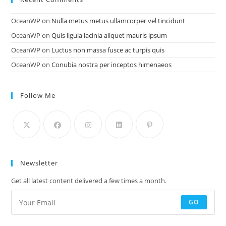
OceanWP
on
Nulla metus metus ullamcorper vel tincidunt
OceanWP
on
Quis ligula lacinia aliquet mauris ipsum
OceanWP
on
Luctus non massa fusce ac turpis quis
OceanWP
on
Conubia nostra per inceptos himenaeos
Follow Me
Newsletter
Get all latest content delivered a few times a month.
GO