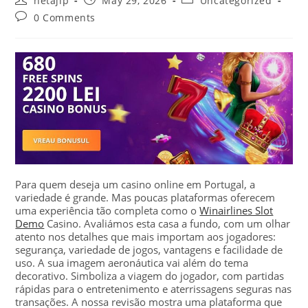
netajip
May 29, 2026
Uncategorized
0 Comments
Para quem deseja um casino online em Portugal, a
variedade é grande. Mas poucas plataformas oferecem
uma experiência tão completa como o
Winairlines Slot
Demo
Casino. Avaliámos esta casa a fundo, com um olhar
atento nos detalhes que mais importam aos jogadores:
segurança, variedade de jogos, vantagens e facilidade de
uso. A sua imagem aeronáutica vai além do tema
decorativo. Simboliza a viagem do jogador, com partidas
rápidas para o entretenimento e aterrissagens seguras nas
transações. A nossa revisão mostra uma plataforma que