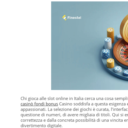
Chi gioca alle slot online in Italia cerca una cosa sempl
casinò fondi bonus
Casino soddisfa a questa esigenza e
appassionati. La selezione dei giochi è curata, l’interf
questione di numeri, di avere migliaia di titoli. Qui si
correttezza e dalla concreta possibilità di una vincita 
divertimento digitale.