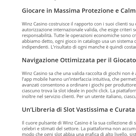
Giocare in Massima Protezione e Cal
Winz Casino costruisce il rapporto con i suoi clienti su
autorizzazione internazionale valida, che esige criteri se
responsabilità. Tutte le operazioni economiche sono cr
abbiamo detto, ogni gioco in catalogo usa un sistema di 
indipendenti. L’risultato di ogni manche è quindi cos
Navigazione Ottimizzata per il Giocato
Winz Casino sa che una valida raccolta di giochi non è 
l’app mobile hanno un’interfaccia intuitiva, che permette 
avanzati consentono a ordinare i giochi per produttore
ciascuno trova la slot ideale in pochi click. La piattaf
inoltre nel servizio clienti. Per un utente italiano, cias
Un’Libreria di Slot Vastissima e Curata
Il cuore pulsante di Winz Casino è la sua collezione di slo
celebri e stimati del settore. La piattaforma non accum
modo che ogni slot abbia una grafica di alto livello, si