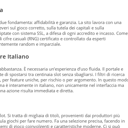
ma
 due fondamenta: affidabilità e garanzia. La sito lavora con una
veri sul gioco corretto, sulla tutela dei capitali e sulla
iptate con sistema SSL, a difesa di ogni accredito e incasso. Come
cifre casuali (RNG) certificato e controllato da esperti
tantemente random e imparziale.
re Italiano
abbastanza. È necessaria un’esperienza d’uso fluida. Il portale e
di spostarsi tra centinaia slot senza sbagliarsi. I filtri di ricerca
, per feature uniche, per rischio o per argomento. In questo mod
orma è interamente in italiano, non unicamente nel interfaccia ma
cuna azione risulta immediata e diretta.
t. Si tratta di migliaia di titoli, provenienti dai produttori più
ula giochi per fare numero. Fa una selezione precisa, facendo in
stemi di gioco coinvolgenti e caratteristiche moderne. Ci si può