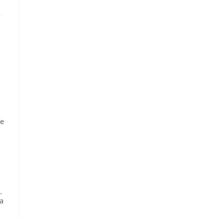
o
te
.
La