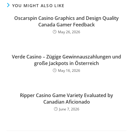
YOU MIGHT ALSO LIKE
Oscarspin Casino Graphics and Design Quality
Canada Gamer Feedback
May 26, 2026
Verde Casino – Zügige Gewinnauszahlungen und
große Jackpots in Österreich
May 16, 2026
Ripper Casino Game Variety Evaluated by
Canadian Aficionado
June 7, 2026