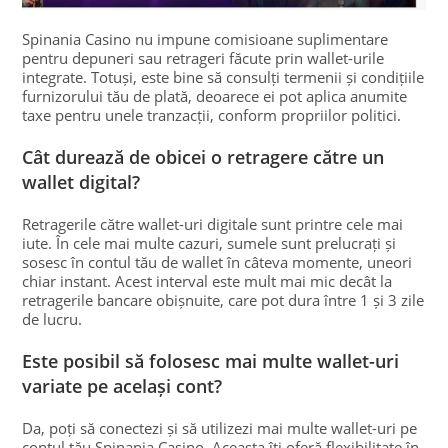
Spinania Casino nu impune comisioane suplimentare
pentru depuneri sau retrageri făcute prin wallet-urile
integrate. Totuși, este bine să consulți termenii și condițiile
furnizorului tău de plată, deoarece ei pot aplica anumite
taxe pentru unele tranzacții, conform propriilor politici.
Cât durează de obicei o retragere către un
wallet digital?
Retragerile către wallet-uri digitale sunt printre cele mai
iute. În cele mai multe cazuri, sumele sunt prelucrați și
sosesc în contul tău de wallet în câteva momente, uneori
chiar instant. Acest interval este mult mai mic decât la
retragerile bancare obișnuite, care pot dura între 1 și 3 zile
de lucru.
Este posibil să folosesc mai multe wallet-uri
variate pe același cont?
Da, poți să conectezi și să utilizezi mai multe wallet-uri pe
contul tău Spinania Casino. Aceasta îți oferă flexibilitate în