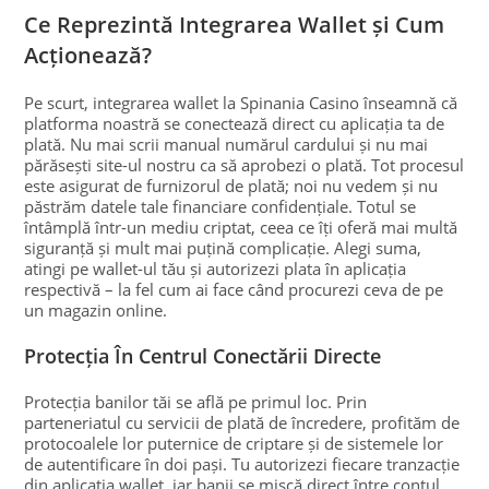
Ce Reprezintă Integrarea Wallet și Cum
Acționează?
Pe scurt, integrarea wallet la Spinania Casino înseamnă că
platforma noastră se conectează direct cu aplicația ta de
plată. Nu mai scrii manual numărul cardului și nu mai
părăsești site-ul nostru ca să aprobezi o plată. Tot procesul
este asigurat de furnizorul de plată; noi nu vedem și nu
păstrăm datele tale financiare confidențiale. Totul se
întâmplă într-un mediu criptat, ceea ce îți oferă mai multă
siguranță și mult mai puțină complicație. Alegi suma,
atingi pe wallet-ul tău și autorizezi plata în aplicația
respectivă – la fel cum ai face când procurezi ceva de pe
un magazin online.
Protecția În Centrul Conectării Directe
Protecția banilor tăi se află pe primul loc. Prin
parteneriatul cu servicii de plată de încredere, profităm de
protocoalele lor puternice de criptare și de sistemele lor
de autentificare în doi pași. Tu autorizezi fiecare tranzacție
din aplicația wallet, iar banii se mișcă direct între contul