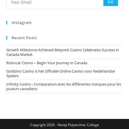
GO
Instagram
Recent Posts
Growth Milestone Achieved Betpoint Casino Celebrates Success in
Canada Market
Robocat Casino – Begin Your Journey in Canada
Goldzino Casino is het Officiële Online Casino voor Nederlandse
Spelers
Infinity Casino : Comparaison avec les différentes marques pour les
joueurs canadiens
Copyright 2026 - Netaji Polytechnic College