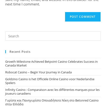
next time I comment.
Recent Posts
Growth Milestone Achieved Betpoint Casino Celebrates Success in
Canada Market
Robocat Casino – Begin Your Journey in Canada
Goldzino Casino is het Officiële Online Casino voor Nederlandse
Spelers
Infinity Casino : Comparaison avec les différentes marques pour les
joueurs canadiens
Γυρίστε και Πανηγυρίστε Οποιαδήποτε Νίκη στο Betonred Casino
στην Ελλάδα