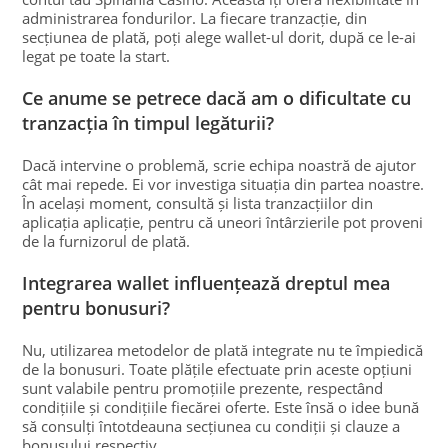
administrarea fondurilor. La fiecare tranzacție, din
secțiunea de plată, poți alege wallet-ul dorit, după ce le-ai
legat pe toate la start.
Ce anume se petrece dacă am o dificultate cu
tranzacția în timpul legăturii?
Dacă intervine o problemă, scrie echipa noastră de ajutor
cât mai repede. Ei vor investiga situația din partea noastre.
În același moment, consultă și lista tranzacțiilor din
aplicația aplicație, pentru că uneori întârzierile pot proveni
de la furnizorul de plată.
Integrarea wallet influențează dreptul mea
pentru bonusuri?
Nu, utilizarea metodelor de plată integrate nu te împiedică
de la bonusuri. Toate plățile efectuate prin aceste opțiuni
sunt valabile pentru promoțiile prezente, respectând
condițiile și condițiile fiecărei oferte. Este însă o idee bună
să consulți întotdeauna secțiunea cu condiții și clauze a
bonusului respectiv.