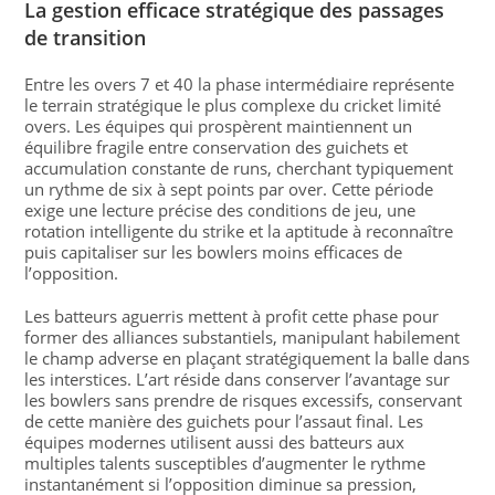
La gestion efficace stratégique des passages
de transition
Entre les overs 7 et 40 la phase intermédiaire représente
le terrain stratégique le plus complexe du cricket limité
overs. Les équipes qui prospèrent maintiennent un
équilibre fragile entre conservation des guichets et
accumulation constante de runs, cherchant typiquement
un rythme de six à sept points par over. Cette période
exige une lecture précise des conditions de jeu, une
rotation intelligente du strike et la aptitude à reconnaître
puis capitaliser sur les bowlers moins efficaces de
l’opposition.
Les batteurs aguerris mettent à profit cette phase pour
former des alliances substantiels, manipulant habilement
le champ adverse en plaçant stratégiquement la balle dans
les interstices. L’art réside dans conserver l’avantage sur
les bowlers sans prendre de risques excessifs, conservant
de cette manière des guichets pour l’assaut final. Les
équipes modernes utilisent aussi des batteurs aux
multiples talents susceptibles d’augmenter le rythme
instantanément si l’opposition diminue sa pression,