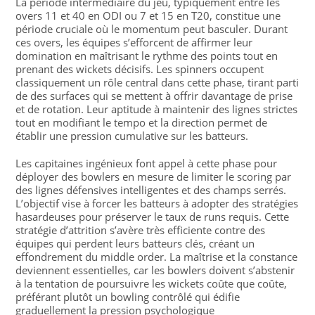
La période intermédiaire du jeu, typiquement entre les
overs 11 et 40 en ODI ou 7 et 15 en T20, constitue une
période cruciale où le momentum peut basculer. Durant
ces overs, les équipes s’efforcent de affirmer leur
domination en maîtrisant le rythme des points tout en
prenant des wickets décisifs. Les spinners occupent
classiquement un rôle central dans cette phase, tirant parti
de des surfaces qui se mettent à offrir davantage de prise
et de rotation. Leur aptitude à maintenir des lignes strictes
tout en modifiant le tempo et la direction permet de
établir une pression cumulative sur les batteurs.
Les capitaines ingénieux font appel à cette phase pour
déployer des bowlers en mesure de limiter le scoring par
des lignes défensives intelligentes et des champs serrés.
L’objectif vise à forcer les batteurs à adopter des stratégies
hasardeuses pour préserver le taux de runs requis. Cette
stratégie d’attrition s’avère très efficiente contre des
équipes qui perdent leurs batteurs clés, créant un
effondrement du middle order. La maîtrise et la constance
deviennent essentielles, car les bowlers doivent s’abstenir
à la tentation de poursuivre les wickets coûte que coûte,
préférant plutôt un bowling contrôlé qui édifie
graduellement la pression psychologique