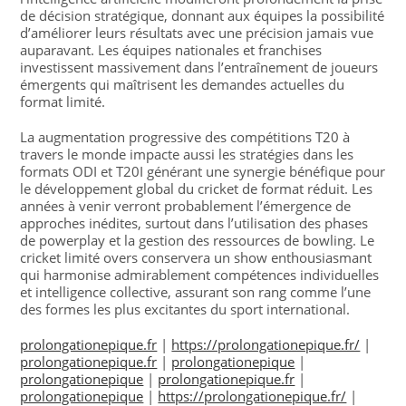
de décision stratégique, donnant aux équipes la possibilité
d’améliorer leurs résultats avec une précision jamais vue
auparavant. Les équipes nationales et franchises
investissent massivement dans l’entraînement de joueurs
émergents qui maîtrisent les demandes actuelles du
format limité.
La augmentation progressive des compétitions T20 à
travers le monde impacte aussi les stratégies dans les
formats ODI et T20I générant une synergie bénéfique pour
le développement global du cricket de format réduit. Les
années à venir verront probablement l’émergence de
approches inédites, surtout dans l’utilisation des phases
de powerplay et la gestion des ressources de bowling. Le
cricket limité overs conservera un show enthousiasmant
qui harmonise admirablement compétences individuelles
et intelligence collective, assurant son rang comme l’une
des formes les plus excitantes du sport international.
prolongationepique.fr
|
https://prolongationepique.fr/
|
prolongationepique.fr
|
prolongationepique
|
prolongationepique
|
prolongationepique.fr
|
prolongationepique
|
https://prolongationepique.fr/
|