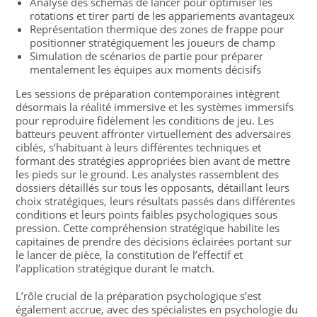
Analyse des schémas de lancer pour optimiser les
rotations et tirer parti de les appariements avantageux
Représentation thermique des zones de frappe pour
positionner stratégiquement les joueurs de champ
Simulation de scénarios de partie pour préparer
mentalement les équipes aux moments décisifs
Les sessions de préparation contemporaines intègrent
désormais la réalité immersive et les systèmes immersifs
pour reproduire fidèlement les conditions de jeu. Les
batteurs peuvent affronter virtuellement des adversaires
ciblés, s’habituant à leurs différentes techniques et
formant des stratégies appropriées bien avant de mettre
les pieds sur le ground. Les analystes rassemblent des
dossiers détaillés sur tous les opposants, détaillant leurs
choix stratégiques, leurs résultats passés dans différentes
conditions et leurs points faibles psychologiques sous
pression. Cette compréhension stratégique habilite les
capitaines de prendre des décisions éclairées portant sur
le lancer de pièce, la constitution de l’effectif et
l’application stratégique durant le match.
L’rôle crucial de la préparation psychologique s’est
également accrue, avec des spécialistes en psychologie du