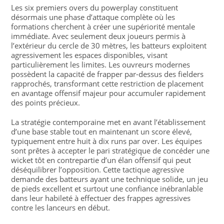
Les six premiers overs du powerplay constituent
désormais une phase d’attaque complète où les
formations cherchent à créer une supériorité mentale
immédiate. Avec seulement deux joueurs permis à
l’extérieur du cercle de 30 mètres, les batteurs exploitent
agressivement les espaces disponibles, visant
particulièrement les limites. Les ouvreurs modernes
possèdent la capacité de frapper par-dessus des fielders
rapprochés, transformant cette restriction de placement
en avantage offensif majeur pour accumuler rapidement
des points précieux.
La stratégie contemporaine met en avant l’établissement
d’une base stable tout en maintenant un score élevé,
typiquement entre huit à dix runs par over. Les équipes
sont prêtes à accepter le pari stratégique de concéder une
wicket tôt en contrepartie d’un élan offensif qui peut
déséquilibrer l’opposition. Cette tactique agressive
demande des batteurs ayant une technique solide, un jeu
de pieds excellent et surtout une confiance inébranlable
dans leur habileté à effectuer des frappes agressives
contre les lanceurs en début.