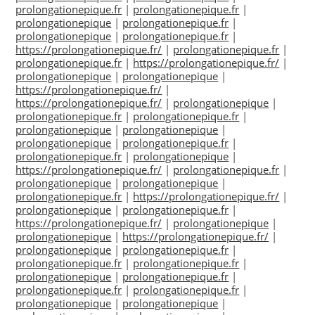
prolongationepique.fr
|
prolongationepique.fr
|
prolongationepique
|
prolongationepique.fr
|
prolongationepique
|
prolongationepique.fr
|
https://prolongationepique.fr/
|
prolongationepique.fr
|
prolongationepique.fr
|
https://prolongationepique.fr/
|
prolongationepique
|
prolongationepique
|
https://prolongationepique.fr/
|
https://prolongationepique.fr/
|
prolongationepique
|
prolongationepique.fr
|
prolongationepique.fr
|
prolongationepique
|
prolongationepique
|
prolongationepique
|
prolongationepique.fr
|
prolongationepique.fr
|
prolongationepique
|
https://prolongationepique.fr/
|
prolongationepique.fr
|
prolongationepique
|
prolongationepique
|
prolongationepique.fr
|
https://prolongationepique.fr/
|
prolongationepique
|
prolongationepique.fr
|
https://prolongationepique.fr/
|
prolongationepique
|
prolongationepique
|
https://prolongationepique.fr/
|
prolongationepique
|
prolongationepique.fr
|
prolongationepique.fr
|
prolongationepique.fr
|
prolongationepique
|
prolongationepique.fr
|
prolongationepique.fr
|
prolongationepique.fr
|
prolongationepique
|
prolongationepique
|