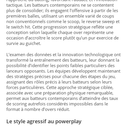
tactique. Les batteurs contemporains ne se contentent
plus de consolider; ils engagent l’offensive à partir de les
premières balles, utilisant un ensemble varié de coups
non conventionnels comme le scoop, le reverse sweep et
le switch hit. Cette progression stratégique reflète une
conception selon laquelle chaque over représente une
occasion d’accroître le score plutôt qu’un pur exercice de
survie au guichet.
L’examen des données et la innovation technologique ont
transformé la entraînement des batteurs, leur donnant la
possibilité d’identifier les points faibles particuliers des
lanceurs opposants. Les équipes développent maintenant
des stratégies précises pour chacune des étapes du jeu,
assignant des rôles précis à leurs batteurs selon leurs
forces particulières. Cette approche stratégique ciblée,
associée avec une préparation physique remarquable,
permet aux batteurs contemporains d’atteindre des taux
de scoring autrefois considérés impossibles dans le
format à nombre d’overs réduit.
Le style agressif au powerplay