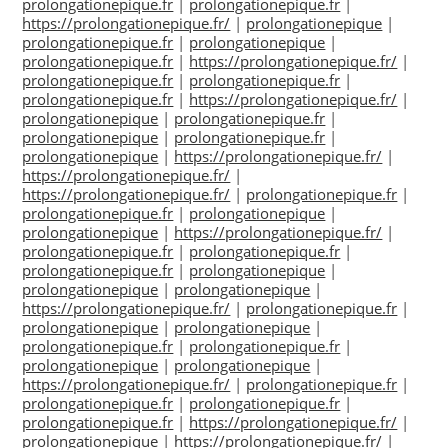
prolongationepique.fr
|
prolongationepique.fr
|
https://prolongationepique.fr/
|
prolongationepique
|
prolongationepique.fr
|
prolongationepique
|
prolongationepique.fr
|
https://prolongationepique.fr/
|
prolongationepique.fr
|
prolongationepique.fr
|
prolongationepique.fr
|
https://prolongationepique.fr/
|
prolongationepique
|
prolongationepique.fr
|
prolongationepique
|
prolongationepique.fr
|
prolongationepique
|
https://prolongationepique.fr/
|
https://prolongationepique.fr/
|
https://prolongationepique.fr/
|
prolongationepique.fr
|
prolongationepique.fr
|
prolongationepique
|
prolongationepique
|
https://prolongationepique.fr/
|
prolongationepique.fr
|
prolongationepique.fr
|
prolongationepique.fr
|
prolongationepique
|
prolongationepique
|
prolongationepique
|
https://prolongationepique.fr/
|
prolongationepique.fr
|
prolongationepique
|
prolongationepique
|
prolongationepique.fr
|
prolongationepique.fr
|
prolongationepique
|
prolongationepique
|
https://prolongationepique.fr/
|
prolongationepique.fr
|
prolongationepique.fr
|
prolongationepique.fr
|
prolongationepique.fr
|
https://prolongationepique.fr/
|
prolongationepique
|
https://prolongationepique.fr/
|