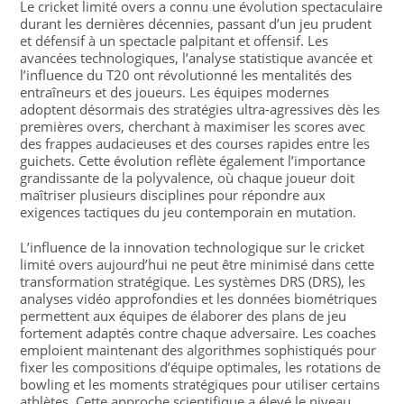
Le cricket limité overs a connu une évolution spectaculaire
durant les dernières décennies, passant d’un jeu prudent
et défensif à un spectacle palpitant et offensif. Les
avancées technologiques, l’analyse statistique avancée et
l’influence du T20 ont révolutionné les mentalités des
entraîneurs et des joueurs. Les équipes modernes
adoptent désormais des stratégies ultra-agressives dès les
premières overs, cherchant à maximiser les scores avec
des frappes audacieuses et des courses rapides entre les
guichets. Cette évolution reflète également l’importance
grandissante de la polyvalence, où chaque joueur doit
maîtriser plusieurs disciplines pour répondre aux
exigences tactiques du jeu contemporain en mutation.
L’influence de la innovation technologique sur le cricket
limité overs aujourd’hui ne peut être minimisé dans cette
transformation stratégique. Les systèmes DRS (DRS), les
analyses vidéo approfondies et les données biométriques
permettent aux équipes de élaborer des plans de jeu
fortement adaptés contre chaque adversaire. Les coaches
emploient maintenant des algorithmes sophistiqués pour
fixer les compositions d’équipe optimales, les rotations de
bowling et les moments stratégiques pour utiliser certains
athlètes. Cette approche scientifique a élevé le niveau