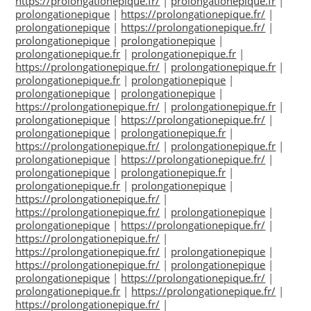
https://prolongationepique.fr/
|
prolongationepique.fr
|
prolongationepique
|
https://prolongationepique.fr/
|
prolongationepique
|
https://prolongationepique.fr/
|
prolongationepique
|
prolongationepique
|
prolongationepique.fr
|
prolongationepique.fr
|
https://prolongationepique.fr/
|
prolongationepique.fr
|
prolongationepique.fr
|
prolongationepique
|
prolongationepique
|
prolongationepique
|
https://prolongationepique.fr/
|
prolongationepique.fr
|
prolongationepique
|
https://prolongationepique.fr/
|
prolongationepique
|
prolongationepique.fr
|
https://prolongationepique.fr/
|
prolongationepique.fr
|
prolongationepique
|
https://prolongationepique.fr/
|
prolongationepique
|
prolongationepique.fr
|
prolongationepique.fr
|
prolongationepique
|
https://prolongationepique.fr/
|
https://prolongationepique.fr/
|
prolongationepique
|
prolongationepique
|
https://prolongationepique.fr/
|
https://prolongationepique.fr/
|
https://prolongationepique.fr/
|
prolongationepique
|
https://prolongationepique.fr/
|
prolongationepique
|
prolongationepique
|
https://prolongationepique.fr/
|
prolongationepique.fr
|
https://prolongationepique.fr/
|
https://prolongationepique.fr/
|