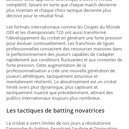
compétitif, faisant en sorte que chaque match devienne
plus incertain et chaque choix tactique devienne plus
décisive pour le résultat final.
Les formats internationaux comme les Coupes du Monde
ODI et les championnats T20 ont aussi transformé
l’développement du cricket en générant une forte pression
pour évoluer continuellement. Les franchises de ligues
professionnelles consacrent des ressources massives dans
le perfectionnement des joueurs capables de s’adapter
rapidement aux conditions fluctuantes et aux contextes de
forte pression. Cette augmentation de la
professionnalisation a créé une nouvelle génération de
joueurs athlétiques, tactiquement astucieux et
mentalement résilients. Le aboutissement est un cricket
limité overs plus dynamique, plus captivant et
tactiquement nuancé que précédemment, attirant des
publics internationaux toujours plus nombreux.
Les tactiques de batting novatrices
Le cricket à overs limités de nos jours a révolutionné
l’approche du batting, favorisant l’audace et l’innovation