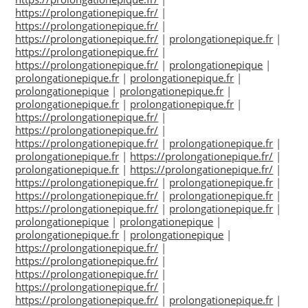
https://prolongationepique.fr/
|
https://prolongationepique.fr/
|
https://prolongationepique.fr/
|
prolongationepique.fr
|
https://prolongationepique.fr/
|
https://prolongationepique.fr/
|
prolongationepique
|
prolongationepique.fr
|
prolongationepique.fr
|
prolongationepique
|
prolongationepique.fr
|
prolongationepique.fr
|
prolongationepique.fr
|
https://prolongationepique.fr/
|
https://prolongationepique.fr/
|
https://prolongationepique.fr/
|
prolongationepique.fr
|
prolongationepique.fr
|
https://prolongationepique.fr/
|
prolongationepique.fr
|
https://prolongationepique.fr/
|
https://prolongationepique.fr/
|
prolongationepique.fr
|
https://prolongationepique.fr/
|
prolongationepique.fr
|
https://prolongationepique.fr/
|
prolongationepique.fr
|
prolongationepique
|
prolongationepique
|
prolongationepique.fr
|
prolongationepique
|
https://prolongationepique.fr/
|
https://prolongationepique.fr/
|
https://prolongationepique.fr/
|
https://prolongationepique.fr/
|
https://prolongationepique.fr/
|
prolongationepique.fr
|