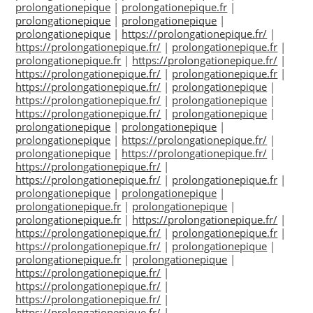
prolongationepique
|
prolongationepique.fr
|
prolongationepique
|
prolongationepique
|
prolongationepique
|
https://prolongationepique.fr/
|
https://prolongationepique.fr/
|
prolongationepique.fr
|
prolongationepique.fr
|
https://prolongationepique.fr/
|
https://prolongationepique.fr/
|
prolongationepique.fr
|
https://prolongationepique.fr/
|
prolongationepique
|
https://prolongationepique.fr/
|
prolongationepique
|
https://prolongationepique.fr/
|
prolongationepique
|
prolongationepique
|
prolongationepique
|
prolongationepique
|
https://prolongationepique.fr/
|
prolongationepique
|
https://prolongationepique.fr/
|
https://prolongationepique.fr/
|
https://prolongationepique.fr/
|
prolongationepique.fr
|
prolongationepique
|
prolongationepique
|
prolongationepique.fr
|
prolongationepique
|
prolongationepique.fr
|
https://prolongationepique.fr/
|
https://prolongationepique.fr/
|
prolongationepique.fr
|
https://prolongationepique.fr/
|
prolongationepique
|
prolongationepique.fr
|
prolongationepique
|
https://prolongationepique.fr/
|
https://prolongationepique.fr/
|
https://prolongationepique.fr/
|
https://prolongationepique.fr/
|