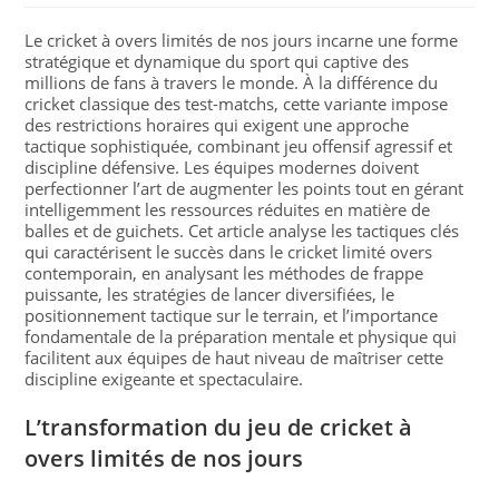
Le cricket à overs limités de nos jours incarne une forme
stratégique et dynamique du sport qui captive des
millions de fans à travers le monde. À la différence du
cricket classique des test-matchs, cette variante impose
des restrictions horaires qui exigent une approche
tactique sophistiquée, combinant jeu offensif agressif et
discipline défensive. Les équipes modernes doivent
perfectionner l’art de augmenter les points tout en gérant
intelligemment les ressources réduites en matière de
balles et de guichets. Cet article analyse les tactiques clés
qui caractérisent le succès dans le cricket limité overs
contemporain, en analysant les méthodes de frappe
puissante, les stratégies de lancer diversifiées, le
positionnement tactique sur le terrain, et l’importance
fondamentale de la préparation mentale et physique qui
facilitent aux équipes de haut niveau de maîtriser cette
discipline exigeante et spectaculaire.
L’transformation du jeu de cricket à
overs limités de nos jours