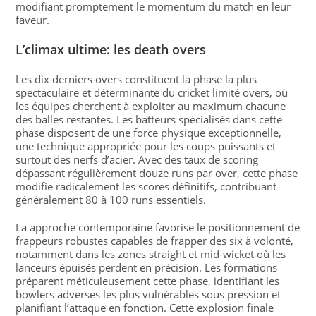
modifiant promptement le momentum du match en leur
faveur.
L’climax ultime: les death overs
Les dix derniers overs constituent la phase la plus
spectaculaire et déterminante du cricket limité overs, où
les équipes cherchent à exploiter au maximum chacune
des balles restantes. Les batteurs spécialisés dans cette
phase disposent de une force physique exceptionnelle,
une technique appropriée pour les coups puissants et
surtout des nerfs d’acier. Avec des taux de scoring
dépassant régulièrement douze runs par over, cette phase
modifie radicalement les scores définitifs, contribuant
généralement 80 à 100 runs essentiels.
La approche contemporaine favorise le positionnement de
frappeurs robustes capables de frapper des six à volonté,
notamment dans les zones straight et mid-wicket où les
lanceurs épuisés perdent en précision. Les formations
préparent méticuleusement cette phase, identifiant les
bowlers adverses les plus vulnérables sous pression et
planifiant l’attaque en fonction. Cette explosion finale